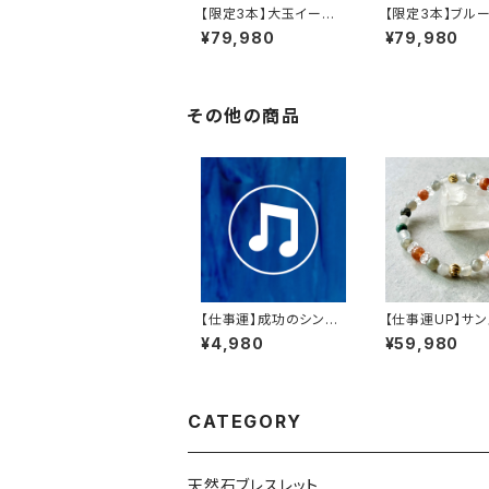
【限定3本】大玉イーグ
【限定3本】ブル
ルアイ×ジェイド×天然
イプアゲート（青
¥79,980
¥79,980
水晶×オニキス天然石ブ
瑙）の天然石ブレ
レスレット
ト
その他の商品
【仕事運】成功のシンフ
【仕事運UP】サ
ォニー【仕事運を呼ぶ調
ン×ラブラドライ
¥4,980
¥59,980
和】
ウディクオーツ×
ブレスレット
CATEGORY
天然石ブレスレット