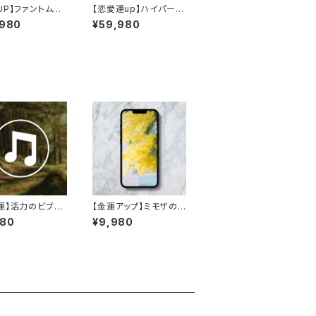
UP】ファントムシ
【恋愛運up】ハイパーシ
×スターラウンド
ーン×ミルキークォーツ
,980
¥59,980
水晶の煌く天然石
×カーネリアン×シトリ
レット
ン×クリスタルブレスレ
ット
運】活力のビブラ
【金運アップ】ミモザの
健康と活力のため
待ち受け画面
980
¥9,980