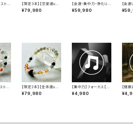
ーストラ
【限定3本】【恋愛運up】
【金運・集中力・浄化U
【金運
縞瑪
レピドライト×カーネリ
P】煌く64面カット水晶
トリン
¥79,980
¥59,980
¥59
スレッ
アン×シトリン×ミルキー
×オニキスの天然石ブレ
カット
クォーツ×クリスタルブ
スレット
ブレス
レスレット
ンストー
【限定2本】【全体運up】
【集中力】フォーカス【思
【健康
ト×クラ
レピドライト×カーネリ
考明瞭メロディ】
ート【
¥79,980
¥4,980
¥4,
ヒスイ
アン×ミルキークォーツ
の音】
×ゴールドルチルクォー
ツ×レッドタイガーアイ×
クラウディクオーツ×ラ
ブラドライト×ヒスイ×ク
リスタルブレスレット