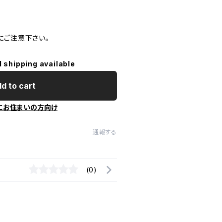
にご注意下さい。
l shipping available
d to cart
にお住まいの方向け
通報する
(0)